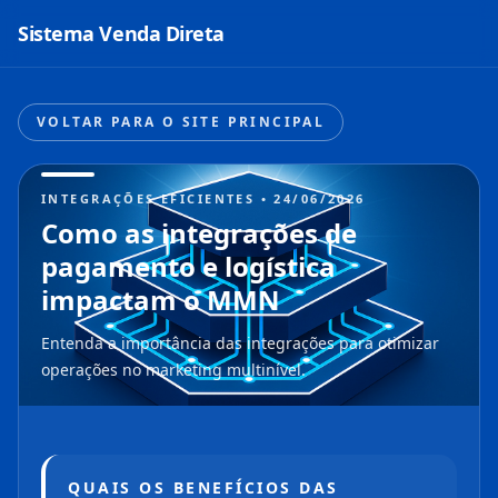
Sistema Venda Direta
VOLTAR PARA O SITE PRINCIPAL
INTEGRAÇÕES EFICIENTES • 24/06/2026
Como as integrações de
pagamento e logística
impactam o MMN
Entenda a importância das integrações para otimizar
operações no marketing multinível.
QUAIS OS BENEFÍCIOS DAS