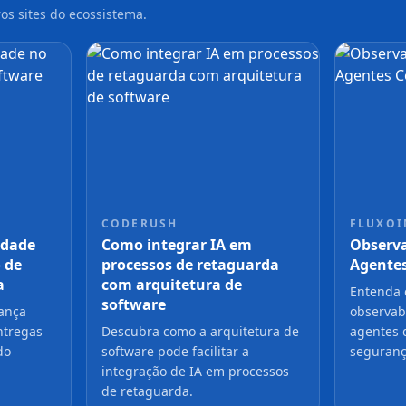
os sites do ecossistema.
CODERUSH
FLUXOI
idade
Como integrar IA em
Observa
 de
processos de retaguarda
Agentes
a
com arquitetura de
Entenda 
software
ança
observabi
ntregas
Descubra como a arquitetura de
agentes 
do
software pode facilitar a
seguranç
integração de IA em processos
de retaguarda.