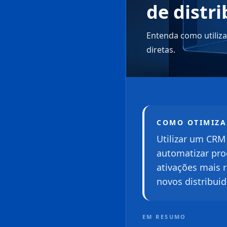
de distr
Entenda como utiliza
diretas.
COMO OTIMIZA
Utilizar um CRM
automatizar pro
ativações mais 
novos distribuid
EM RESUMO