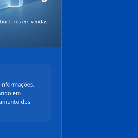
ribuidores em vendas
?
 informações,
tando em
ajamento dos