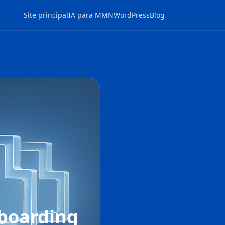
Site principal
IA para MMN
WordPress
Blog
boarding