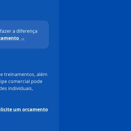
azer a diferença
rcamento →
 e treinamentos, além
uipe comercial pode
es individuais,
olicite um orcamento