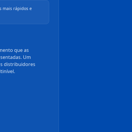
s mais rápidos e
omento que as
resentadas. Um
s distribuidores
inível.