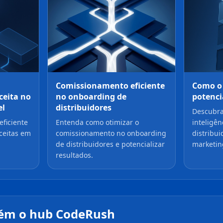
Comissionamento eficiente
Como o
eceita no
no onboarding de
potenci
el
distribuidores
Descubr
ficiente
Entenda como otimizar o
inteligênc
ceitas em
comissionamento no onboarding
distribu
de distribuidores e potencializar
marketing
resultados.
ém o hub CodeRush